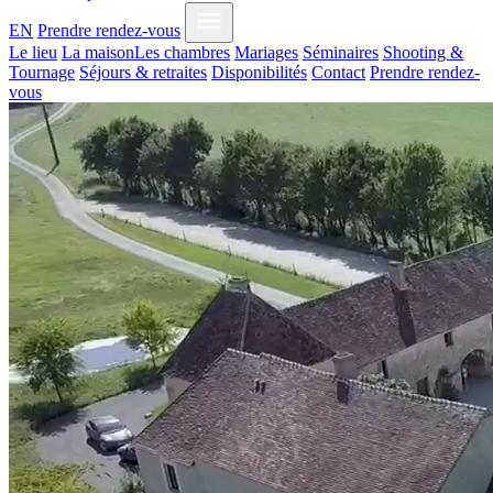
EN
Prendre rendez-vous
Le lieu
La maison
Les chambres
Mariages
Séminaires
Shooting &
Tournage
Séjours & retraites
Disponibilités
Contact
Prendre rendez-
vous