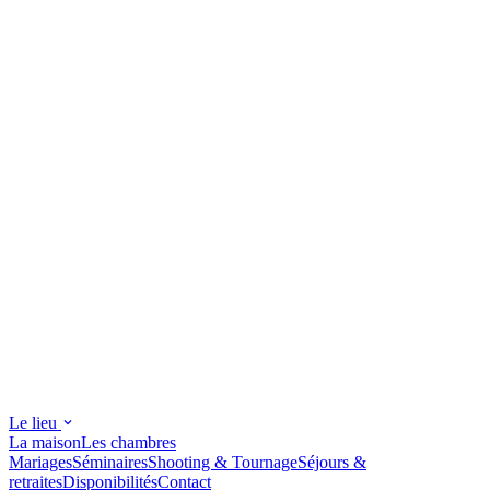
Le lieu
La maison
Les chambres
Mariages
Séminaires
Shooting & Tournage
Séjours &
retraites
Disponibilités
Contact