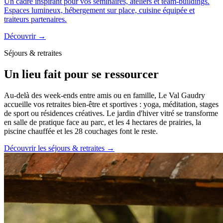
Un cadre inspirant pour vos séminaires, ateliers et team-buildings.
Espaces lumineux, hébergement sur place, cuisine équipée et
traiteurs partenaires.
Découvrir
→
Séjours & retraites
Un lieu fait pour se ressourcer
Au-delà des week-ends entre amis ou en famille, Le Val Gaudry
accueille vos retraites bien-être et sportives : yoga, méditation, stages
de sport ou résidences créatives. Le jardin d'hiver vitré se transforme
en salle de pratique face au parc, et les 4 hectares de prairies, la
piscine chauffée et les 28 couchages font le reste.
Découvrir les séjours & retraites →